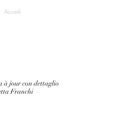
Accedi
a à jour con dettaglio
etta Franchi