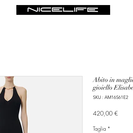
Abito in magli
gioiello Elisab
SKU : AM16S61E2
Prix
420,00 €
Taglia
*